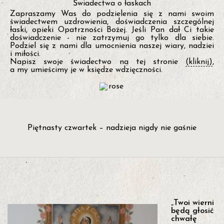
Świadectwa o łaskach
Zapraszamy Was do podzielenia się z nami swoim
świadectwem uzdrowienia, doświadczenia szczególnej
łaski, opieki Opatrzności Bożej. Jeśli Pan dał Ci takie
doświadczenie - nie zatrzymuj go tylko dla siebie.
Podziel się z nami dla umocnienia naszej wiary, nadziei
i miłości.
Napisz swoje świadectwo na tej stronie
(kliknij)
,
a my umieścimy je w księdze wdzięczności.
Piętnasty czwartek – nadzieja nigdy nie gaśnie
„Twoi wierni
będą głosić
P
chwałę
i