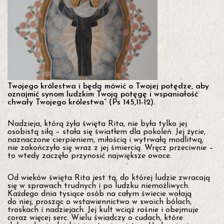
ę
t
n
a
s
t
y
c
z
w
a
Twojego królestwa i będą mówić o Twojej potędze, aby
r
oznajmić synom ludzkim Twoją potęgę i wspaniałość
t
chwały Twojego królestwa” (Ps 145,11-12).
e
k
Nadzieja, którą żyła święta Rita, nie była tylko jej
–
osobistą siłą – stała się światłem dla pokoleń. Jej życie,
n
naznaczone cierpieniem, miłością i wytrwałą modlitwą,
a
nie zakończyło się wraz z jej śmiercią. Wręcz przeciwnie –
d
to wtedy zaczęło przynosić największe owoce.
z
i
e
Od wieków święta Rita jest tą, do której ludzie zwracają
j
się w sprawach trudnych i po ludzku niemożliwych.
a
Każdego dnia tysiące osób na całym świecie wołają
n
do niej, prosząc o wstawiennictwo w swoich bólach,
i
troskach i nadziejach. Jej kult wciąż rośnie i obejmuje
g
coraz więcej serc. Wielu świadczy o cudach, które
d