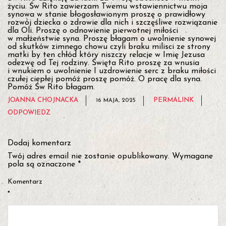
życiu. Św Rito zawierzam Twemu wstawiennictwu moja
synowa w stanie błogosławionym proszę o prawidłowy
rozwój dziecka o zdrowie dla nich i szczęśliwe rozwiązanie
dla Oli. Proszę o odnowienie pierwotnej miłości
w małżeństwie syna. Proszę błagam o uwolnienie synowej
od skutków zimnego chowu czyli braku milisci ze strony
matki by ten chłód który niszczy relacje w Imię Jezusa
odezwę od Tej rodziny. Święta Rito proszę za wnusia
i wnukiem o uwolnienie I uzdrowienie serc z braku miłości
czułej ciepłej pomóż proszę pomóż. O pracę dla syna.
Pomóż Św Rito błagam.
JOANNA CHOJNACKA
PERMALINK
16 MAJA, 2025
ODPOWIEDZ
Dodaj komentarz
Twój adres email nie zostanie opublikowany.
Wymagane
pola są oznaczone
*
Komentarz
*