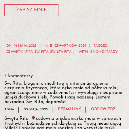
2025-
ON:
16 MAJA, 2025
IN:
15 CZWARTKÓW 2025
TAGGED:
05-
CZWARTKI
,
RITA
,
ŚW. RITA
,
ŚWIĘTA RITA
WITH:
5 KOMENTARZY
16
5 komentarzy
Św. Rito, błagam o modlitwę w intencji ustąpienia
cierpienia fizycznego, które nęka mnie od półtora roku,
ograniczając mnie w codzienności i wywołując nieopisane
udręki duchowe i lęki. Powoli tracę nadzieję. Jestem
bezradna. Św. Rito, dopomóż!
PERMALINK
ODPOWIEDZ
ANNA
22 MAJA, 2025
Święta Rito,
cudowna orędowniczko moja w sprawach
trudnych i beznadziejnych,dziękuję za Twoją nieustającą
Miłość i opiekę nad moją rodziną i za wszystkie łaski