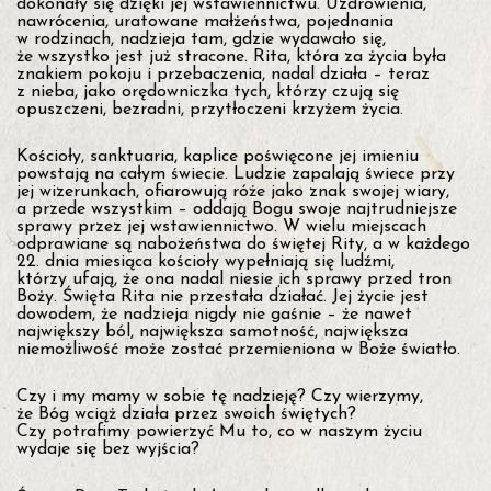
dokonały się dzięki jej wstawiennictwu. Uzdrowienia,
y
nawrócenia, uratowane małżeństwa, pojednania
n
w rodzinach, nadzieja tam, gdzie wydawało się,
i
że wszystko jest już stracone. Rita, która za życia była
e
znakiem pokoju i przebaczenia, nadal działa – teraz
g
z nieba, jako orędowniczka tych, którzy czują się
a
opuszczeni, bezradni, przytłoczeni krzyżem życia.
ś
n
i
Kościoły, sanktuaria, kaplice poświęcone jej imieniu
e
powstają na całym świecie. Ludzie zapalają świece przy
jej wizerunkach, ofiarowują róże jako znak swojej wiary,
a przede wszystkim – oddają Bogu swoje najtrudniejsze
sprawy przez jej wstawiennictwo. W wielu miejscach
odprawiane są nabożeństwa do świętej Rity, a w każdego
22. dnia miesiąca kościoły wypełniają się ludźmi,
którzy ufają, że ona nadal niesie ich sprawy przed tron
Boży. Święta Rita nie przestała działać. Jej życie jest
dowodem, że nadzieja nigdy nie gaśnie – że nawet
największy ból, największa samotność, największa
niemożliwość może zostać przemieniona w Boże światło.
Czy i my mamy w sobie tę nadzieję? Czy wierzymy,
że Bóg wciąż działa przez swoich świętych?
Czy potrafimy powierzyć Mu to, co w naszym życiu
wydaje się bez wyjścia?