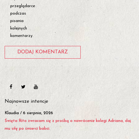
przeglądarce
podczas
pisania
kolejnych
komentarzy.
Najnowsze intencje
Asia
/
6 sierpnia, 2026
Proszę o wyjście z uzależniania mojego brata i uratowanie jego
rodziny. Św. Rito pomóż nam i ratuj naszą rodzinę.