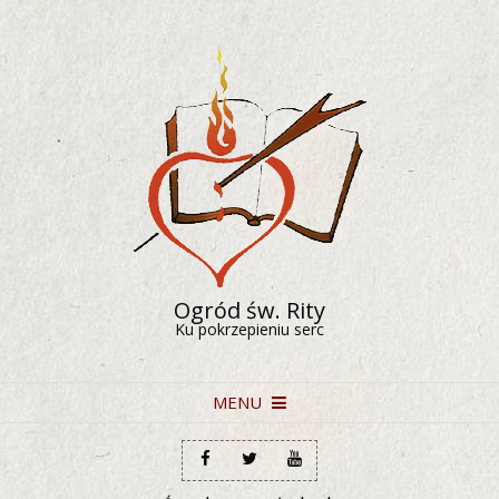
Skip
to
content
Ogród św. Rity
Ku pokrzepieniu serc
Primary
MENU
Navigation
Menu