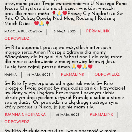
otrzymane przez Twoje wstawiennictwo U Naszego Pana
Jezusa Chrystusa dla moich dzieci, wnuków, wnuczki
oraz dla mnie i męża.
Proszę Cię Najdroższa Św
Rito O Dalszą Opiekę Nad Moją Rodziną I Rodziną
Moich Dzieci.
PERMALINK
MARIOLA KULKOWSKA
16 MAJA, 2025
ODPOWIEDZ
Św.Rito dopomóż proszę we wszystkich intencjach
mojego serca.Amen Proszę o zdrowie dla mamy
Władysławy dla Eugeni ,dla Sebastiana I dla całej roraz
dla mnie o uzdrowienie z mojej nerwicy lękowej. Jezu
Ty się tym zajmij proszę Amen
PERMALINK
ODPOWIEDZ
HANNA
16 MAJA, 2025
Św Rito Ty wycierpialas od męża tak wiele. Św Rito
proszę o Twoją pomoc by mąż cudzoloznik i krzywdziciel
uwiklany w zło i będący bezkarnym i pewnym siebie
okrutnym dręczycielem usłyszał Prawdę o sobie o stanie
swojej duszy. On prowadzi na złą drogę naszego syna,
który pracuje u Niego, ja już nie mam siły.
JOANNA CHOJNACKA
PERMALINK
16 MAJA, 2025
ODPOWIEDZ
Św Rito dziękuję za łaski za Twoją obecność w moim